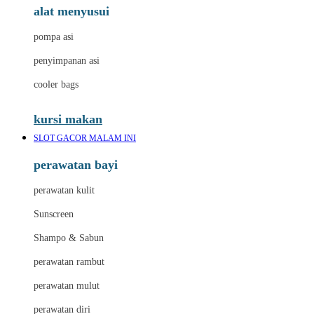
alat menyusui
pompa asi
penyimpanan asi
cooler bags
kursi makan
SLOT GACOR MALAM INI
perawatan bayi
perawatan kulit
Sunscreen
Shampo & Sabun
perawatan rambut
perawatan mulut
perawatan diri