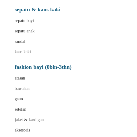
sepatu & kaus kaki
sepatu bayi
sepatu anak
sandal
kaus kaki
fashion bayi (0bln-3thn)
atasan
bawahan
gaun
setelan
jaket & kardigan
aksesoris